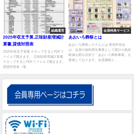
組織運営
会員特典サービス
2025年収支予算,正味財産増減計
あおいろ葬祭とは
算書,貸借対照表
あおいろ葬祭システムとは 青色申告会
は、会員の福利厚生事業として家計の負担
2025年収支予算案 ※タップするとPDFフ
軽減を図る目的で「あおいろ葬祭事業」を
ァイルで開きます。 正味財産増減計算書
推進しております。会員価格と...
※タップするとPDFファイルで開きます。
貸借対照表（電...