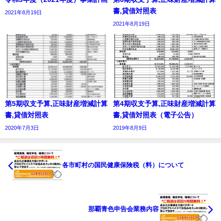
書,貸借対照表
2021年8月19日
2021年8月19日
第5期収支予算,正味財産増減計算
第4期収支予算,正味財産増減計算
書,貸借対照表
書,貸借対照表（電子公告）
2020年7月3日
2019年8月9日
各市町村の国民健康保険税（料）について
那覇青色申告会業務内容