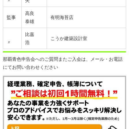
〃
矢
高良
監事
有明海苔店
泰雄
比嘉
こうか建築設計室
〃
浩
那覇青色申告会へのご質問またご入会は、メール・お電話
にてお問い合わせください