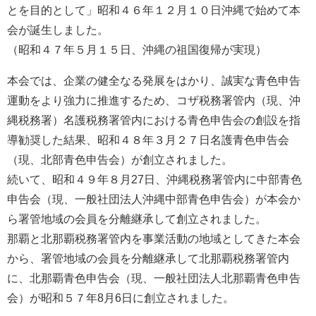
とを目的として」昭和４６年１２月１０日沖縄で始めて本
会が誕生しました。
（昭和４７年５月１５日、沖縄の祖国復帰が実現）
本会では、企業の健全なる発展をはかり、誠実な青色申告
運動をより強力に推進するため、コザ税務署管内（現、沖
縄税務署）名護税務署管内における青色申告会の創設を指
導勧奨した結果、昭和４８年３月２７日名護青色申告会
（現、北部青色申告会）が創立されました。
続いて、昭和４９年８月27日、沖縄税務署管内に中部青色
申告会（現、一般社団法人沖縄中部青色申告会）が本会か
ら署管地域の会員を分離継承して創立されました。
那覇と北那覇税務署管内を事業活動の地域としてきた本会
から、署管地域の会員を分離継承して北那覇税務署管内
に、北那覇青色申告会（現、一般社団法人北那覇青色申告
会）が昭和５７年8月6日に創立されました。