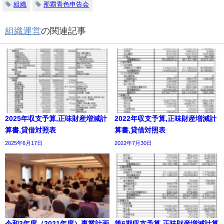
組織
那覇青色申告会
組織運営
の関連記事
2025年収支予算,正味財産増減計
2022年収支予算,正味財産増減計
算書,貸借対照表
算書,貸借対照表
2025年6月17日
2022年7月30日
令和3年度（2021年度）事業計画
第6期収支予算,正味財産増減計算