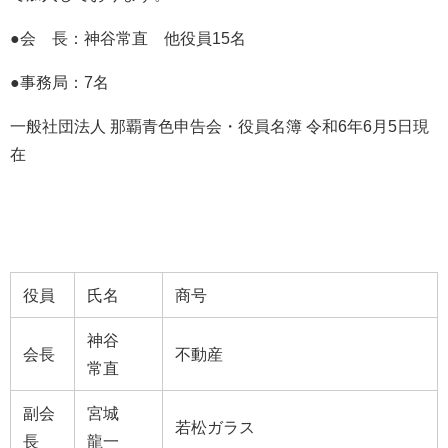
●会 長：神谷常直 他役員15名
●事務局：7名
一般社団法人 那覇青色申告会・役員名簿 令和6年6月5日現
在
役員
氏名
商号
神谷
会長
不動産
常直
副会
宮城
若松ガラス
長
龍一