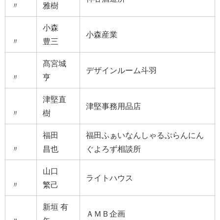
〃
雅樹
小森
小森産業
〃
豊三
髙宮城
デザインルーム斗羽
〃
亨
津堅直
津堅事務用品店
〃
樹
福田
福田ふぁいなんしゃるぷらんにん
〃
昌也
ぐよろず相談所
山口
ライトハウス
〃
繁己
新垣 有
ＡＭＢ企画