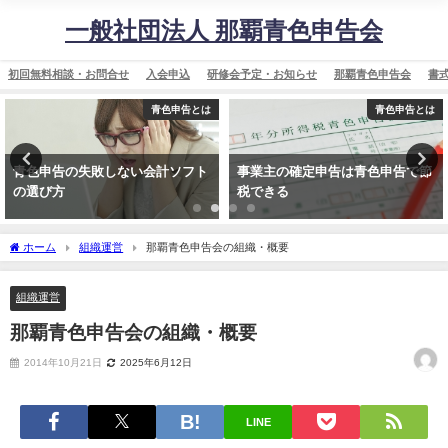
一般社団法人 那覇青色申告会
初回無料相談・お問合せ
入会申込
研修会予定・お知らせ
那覇青色申告会
書
青色申告とは
青色申告とは
しない会計ソフト
事業主の確定申告は青色申告で節
青色申告の3大メ
税できる
ホーム
組織運営
那覇青色申告会の組織・概要
組織運営
那覇青色申告会の組織・概要
2014年10月21日
2025年6月12日
LINE