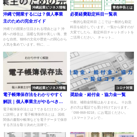
沖縄起業ビジネス情報
青色申告とは
沖縄で開業するには？個人事業
必要経費勘定科目一覧表
主のための完全ガイド
一般的な勘定科目 ここでは一般的な勘定
科目を紹介しています。一覧から探すのが
沖縄での開業が注目される理由とは？ 沖
大変でしたら、勘定科目チャットボットを
縄への移住は、温暖な気候や美しい海、豊
ご活用ください。 チャット...
かな自然、独特の文化や歴史への関心から
人気を集めています。特に、...
沖縄起業ビジネス情報
コロナ対策
電子帳簿保存法をわかりやすく
奨励金・給付金・協力金一覧
解説｜個人事業主がやるべき対
現在、補助金情報はありません。 ※お急
ぎの方は電話でも受け付けております。
応とポイント
電子帳簿保存法とは？できるだけカンタン
「098-868-8218」にお電話ください。
に説明します 電子帳簿保存法とは、国税
（スマートフォンで...
関係の書類や帳簿などを電子データで保存
する方法を取り決めた法律で...