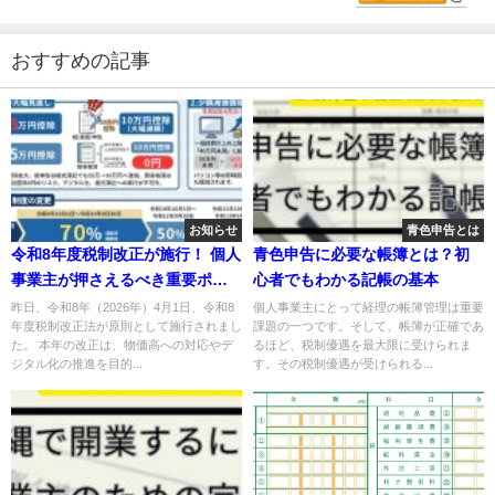
おすすめの記事
お知らせ
青色申告とは
令和8年度税制改正が施行！ 個人
青色申告に必要な帳簿とは？初
事業主が押さえるべき重要ポイ
心者でもわかる記帳の基本
ント
昨日、令和8年（2026年）4月1日、令和8
個人事業主にとって経理の帳簿管理は重要
年度税制改正法が原則として施行されまし
課題の一つです。そして、帳簿が正確であ
た。 本年の改正は、物価高への対応やデ
るほど、税制優遇を最大限に受けられま
ジタル化の推進を目的...
す。その税制優遇が受けられる...