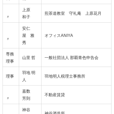
上原
煎茶道教室 守礼庵 上原花月
〃
和子
安仁
屋 雅
オフィスANIYA
〃
秀
専務
山里 哲
一般社団法人 那覇青色申告会
理事
羽地 明
理事
羽地明人税理士事務所
人
嘉数
不動産賃貸
〃
芳則
神谷
神谷酒造所