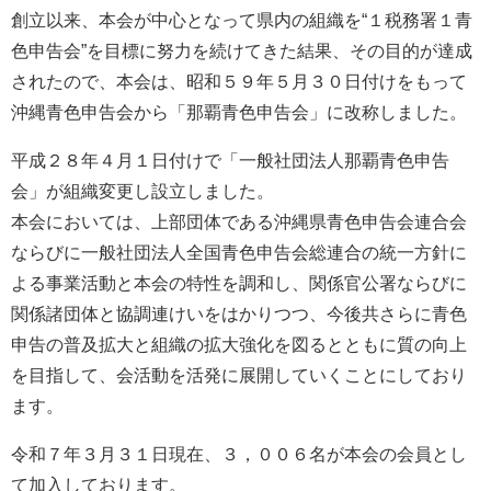
創立以来、本会が中心となって県内の組織を“１税務署１青
色申告会”を目標に努力を続けてきた結果、その目的が達成
されたので、本会は、昭和５９年５月３０日付けをもって
沖縄青色申告会から「那覇青色申告会」に改称しました。
平成２８年４月１日付けで「一般社団法人那覇青色申告
会」が組織変更し設立しました。
本会においては、上部団体である沖縄県青色申告会連合会
ならびに一般社団法人全国青色申告会総連合の統一方針に
よる事業活動と本会の特性を調和し、関係官公署ならびに
関係諸団体と協調連けいをはかりつつ、今後共さらに青色
申告の普及拡大と組織の拡大強化を図るとともに質の向上
を目指して、会活動を活発に展開していくことにしており
ます。
令和７年３月３１日現在、３，００６名が本会の会員とし
て加入しております。