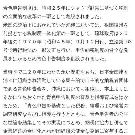
青色申告制度は、昭和２５年にシャウプ勧告に基づく税制
の全面的な改革の一環として創設されました。
米国の統治下におかれていた沖縄においては、祖国復帰を
前提とする税制度一体化策の一環として、琉球政府は２０
年後の１９７０年（昭和４５年）９月１２日付、立法第163
号で所得税法の一部改正を行い、申告納税制度の健全な発
展をはかるため青色申告制度を創設されました。
当時すでに２０年にわたる永い歴史をもち、日本全国津々
浦々に組織され活動している民主的で自主的な納税者団体
である青色申告会を、沖縄においても組織し、本土よりは
るかに立ちおくれた青色申告制度の普及と指導育成をはか
るため、「青色申告を基礎とした税務、経理および経営の
調査研究ならびに指導を行うとともに、青色申告者の公平
な世論を結集してその実現につとめ、納税に協力し併せて
企業経営の合理化とわが国経済の健全な発展に寄与するこ